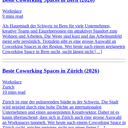
Workplace
9 mins read
Als Hauptstadt der Schweiz ist Bern für viele Unternehmen,
kreative Teams und Einzelpersonen ein attraktiver Standort zum
Wohnen und Arbeiten. Die Wege sind kurz und das Arbeitsumfeld
meist sehr persönlich. Trotzdem gibt es eine grosse Auswahl an
Coworking Spaces in der Region. Wer heute nach einem geeigneten
Coworking Space in Bern sucht, sucht längst nicht […]
Beste Coworking Spaces in Zürich (2026)
Workplace
Zurich
10 mins read
Zürich ist eine der pulsierenden Städte in der Schweiz. Die Stadt
wird geprägt durch eine hohe Dichte an internationalen
Unternehmen und einen ausgeprägten Kreativsektor. Daher ist es
kaum überraschend, dass sich in Zürich auch eine grosse Auswahl
an Workspaces tummelt. Wer heute nach einem Coworking Space in
Zürich sucht, möchte meistens nicht nur einen freien […]