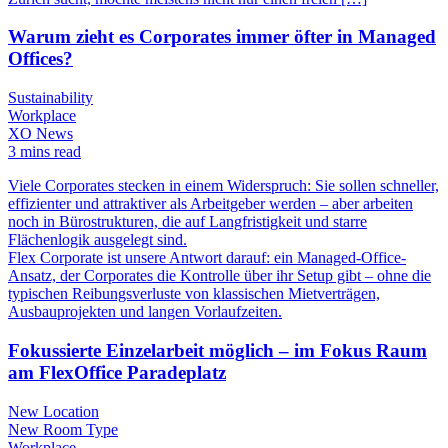
Warum zieht es Corporates immer öfter in Managed
Offices?
Sustainability
Workplace
XO News
3 mins read
Viele Corporates stecken in einem Widerspruch: Sie sollen schneller,
effizienter und attraktiver als Arbeitgeber werden – aber arbeiten
noch in Bürostrukturen, die auf Langfristigkeit und starre
Flächenlogik ausgelegt sind.
Flex Corporate ist unsere Antwort darauf: ein Managed-Office-
Ansatz, der Corporates die Kontrolle über ihr Setup gibt – ohne die
typischen Reibungsverluste von klassischen Mietverträgen,
Ausbauprojekten und langen Vorlaufzeiten.
Fokussierte Einzelarbeit möglich – im Fokus Raum
am FlexOffice Paradeplatz
New Location
New Room Type
Workplace