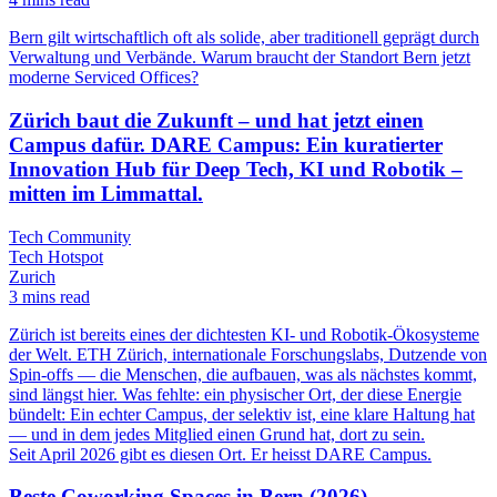
Bern gilt wirtschaftlich oft als solide, aber traditionell geprägt durch
Verwaltung und Verbände. Warum braucht der Standort Bern jetzt
moderne Serviced Offices?
Zürich baut die Zukunft – und hat jetzt einen
Campus dafür. DARE Campus: Ein kuratierter
Innovation Hub für Deep Tech, KI und Robotik –
mitten im Limmattal.
Tech Community
Tech Hotspot
Zurich
3 mins read
Zürich ist bereits eines der dichtesten KI- und Robotik-Ökosysteme
der Welt. ETH Zürich, internationale Forschungslabs, Dutzende von
Spin-offs — die Menschen, die aufbauen, was als nächstes kommt,
sind längst hier. Was fehlte: ein physischer Ort, der diese Energie
bündelt: Ein echter Campus, der selektiv ist, eine klare Haltung hat
— und in dem jedes Mitglied einen Grund hat, dort zu sein.
Seit April 2026 gibt es diesen Ort. Er heisst DARE Campus.
Beste Coworking Spaces in Bern (2026)